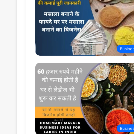
Busine
Busine