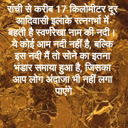
रांची से करीब 17 किलोमीटर दूर 
आदिवासी इलाके रत्नगर्भा में 
बहती है स्वर्णरेखा नाम की नदी। 
ये कोई आम नदी नहीं है, बल्कि 
इस नदी मैं तो सोने का इतना 
भंडार समाया हुआ है, जिसका 
आप लोग अंदाजा भी नहीं लगा 
पाएंगे