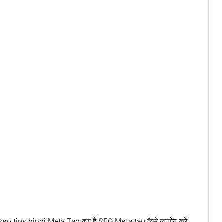
tips hindi Meta Tag क्या हैं SEO Meta tag कैसे उपयोग करें