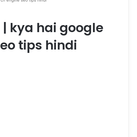
rch engine seo tips hindi
 | kya hai google
eo tips hindi