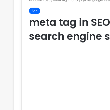
Home
/
Seo
/
meta tag in SEO | kya hai google sea
Seo
meta tag in SEO
search engine s