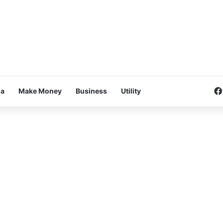
na
Make Money
Business
Utility