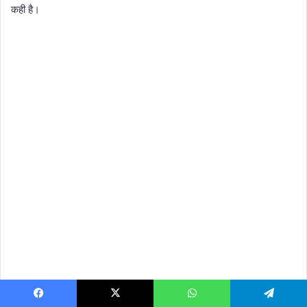
कही है।
Facebook
X
WhatsApp
Telegram