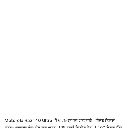
Motorola Razr 40 Ultra
में 6.79 इंच का एफएचडी+ पोलेड डिस्प्ले,
सेंटर-अलाइन्ड पंच-होल कटआउट, 165 हर्ट्ज़ रिफ्रेश रेट, 1,400 निट्स पीक