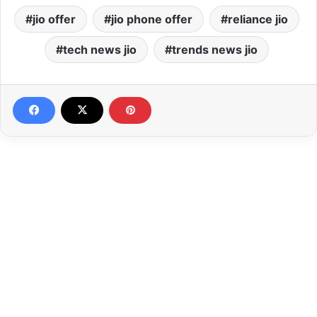
jio offer
jio phone offer
reliance jio
tech news jio
trends news jio