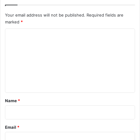
Your email address will not be published.
Required fields are
marked
*
C
o
m
m
e
n
t
*
Name
*
Email
*