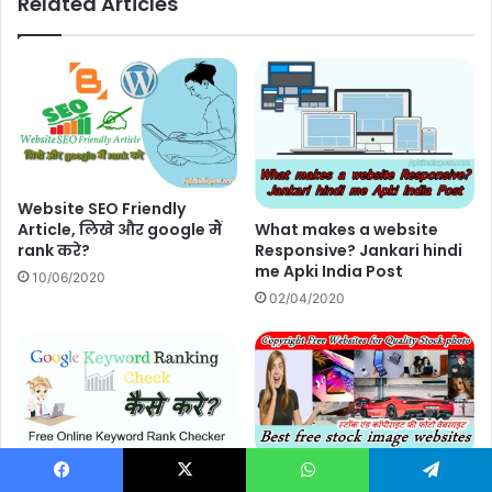
Related Articles
Website SEO Friendly
What makes a website
Article, लिखे और google मैं
Responsive? Jankari hindi
rank करे?
me Apki India Post
10/06/2020
02/04/2020
Google Keyword Ranking
Best free stock image
Facebook
X
WhatsApp
Telegram